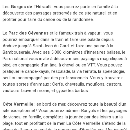
Les
Gorges de l’Hérault
: vous pourrez partir en famille à la
découverte des paysages préservés de ce site naturel, et en
profiter pour faire du canoë ou de la randonnée.
Le
Parc des Cévennes
et le fameux train à vapeur : vous
pourrez embarquer dans le train et faire une balade depuis
Anduze jusqu’à Saint Jean du Gard, et faire une pause à la
Bambouseraie. Avec ses 5 000 kilomètres d’itinéraires balisés, le
Parc national vous invite à découvrir ses paysages magnifiques à
pied, en compagnie d’un âne, à cheval ou en VTT. Vous pouvez
pratiquer le canoë-kayak, l’escalade, la via ferrata, la spéléologie,
seul ou accompagné par des professionnels. Vous y trouverez
toutes sortes d’animaux : Cerfs, chevreuils, mouflons, castors,
vautours fauve et moine, et gypaètes barbus…
Côte Vermeille
: en bord de mer, découvrez toute la beauté d’un
site exceptionnel ! Vous pourrez admirer Banyuls et les paysages
de vignes, en famille, complétez la journée par des loisirs sur la
plage, tout en profitant de la mer. La Côte Vermeille s’étend de la
plage du Racou, au sud de la commune d’Argelès-sur-Mer jusqu’à